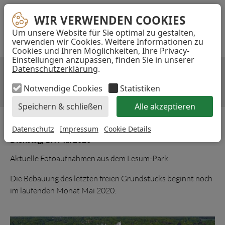
Navigation
E-
TELEFON
INST
WIR VERWENDEN COOKIES
WIR VERWENDEN COOKIES
überspringen
MAIL-
Um unsere Website für Sie optimal zu gestalten,
...
ADRESSE
verwenden wir Cookies. Weitere Informationen zu
Cookies und Ihren Möglichkeiten, Ihre Privacy-
Akzeptieren
Einstellungen anzupassen, finden Sie in unserer
Datenschutzerklärung
.
AKTUELLES AUS DEM LESUM-
PARK
Notwendige Cookies
Statistiken
Speichern & schließen
Alle akzeptieren
Datenschutz
Impressum
Cookie Details
Dienstag, 19. Mai 2020
Aktuelle Fotoaufnahmen aus dem Lesum-Park.
Die Bebauung des letzten freien Grundstücks beginnt noch
im laufenden Monat Mai 2020.