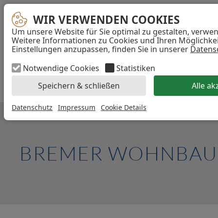
WIR VERWENDEN COOKIES
WIR VERWENDEN COOKIES
Um unsere Website für Sie optimal zu gestalten, verwe
...
Weitere Informationen zu Cookies und Ihren Möglichkeit
Einstellungen anzupassen, finden Sie in unserer
Datens
Akzeptieren
Navigation
Notwendige Cookies
Statistiken
überspringen
DIE GRUPPE
PROJEKTE
PRESS
Speichern & schließen
Alle ak
Datenschutz
Impressum
Cookie Details
BREMER WOHNBAUP