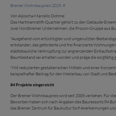
Bremer Wohnbaupreis 2025
Von Aljoscha-Marcello Dohme:
Das Hartmannstift-Quartier gehört zu den Gebäude-Ensemb
zwei Nordbremer Unternehmen: die Procon-Gruppe aus Burg
"Ausgehend vom ertüchtigten und umgenutzten Bestandsgebä
entstanden, das geförderte und frei finanzierte Wohnungen s
städtebauliche Verknüpfung zur angrenzenden Einkaufsstra
Baumbestand sei erhalten worden und präge die sorgfältig 
"Mit reduzierten gestalterischen Mitteln und einer Konzent
beispielhafter Beitrag für den Weiterbau von Stadt und Besta
84 Projekte eingereicht
Der Bremer Wohnbaupreis wird seit 2005 verliehen. Für die 
Beworben haben sich nach Angaben des Bauressorts 84 Bür
das
Bremer Zentrum für Baukultur
fünf Anerkennungen und 