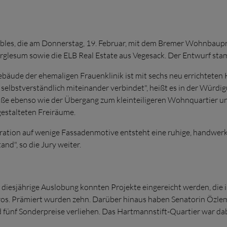
les, die am Donnerstag, 19. Februar, mit dem Bremer Wohnbaupr
lesum sowie die ELB Real Estate aus Vegesack. Der Entwurf stam
ude der ehemaligen Frauenklinik ist mit sechs neu errichteten H
elbstverständlich miteinander verbindet", heißt es in der Würdigu
ße ebenso wie der Übergang zum kleinteiligeren Wohnquartier und
gestalteten Freiräume.
ration auf wenige Fassadenmotive entsteht eine ruhige, handwerkl
nd", so die Jury weiter.
diesjährige Auslobung konnten Projekte eingereicht werden, die i
os. Prämiert wurden zehn. Darüber hinaus haben Senatorin
Özlem
fünf Sonderpreise verliehen. Das Hartmannstift-Quartier war dab