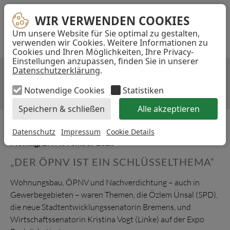
Navigation
E-
TELEFON
INST
WIR VERWENDEN COOKIES
WIR VERWENDEN COOKIES
überspringen
MAIL-
Um unsere Website für Sie optimal zu gestalten,
...
ADRESSE
verwenden wir Cookies. Weitere Informationen zu
Cookies und Ihren Möglichkeiten, Ihre Privacy-
Akzeptieren
Einstellungen anzupassen, finden Sie in unserer
Datenschutzerklärung
.
„DER ÖPNV IST EIN
SCHLÜSSELTHEMA“
Notwendige Cookies
Statistiken
Speichern & schließen
Alle akzeptieren
Datenschutz
Impressum
Cookie Details
Montag, 27. November 2023
„DER ÖPNV IST EIN SCHLÜSSELTHEMA“
Wohnungsbau, ÖPNV und Nachverdichtung – auch in
Gewerbegebieten – waren Themen, die Özlem Ünsal (SPD),
die neue Stadtentwicklungssenatorin Bremens, und
Wirtschaftssenatorin Kristina Vogt (Linke) auf der Expo