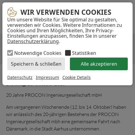
Navigation
E-
TELEFON
INST
WIR VERWENDEN COOKIES
WIR VERWENDEN COOKIES
überspringen
MAIL-
Um unsere Website für Sie optimal zu gestalten,
...
ADRESSE
verwenden wir Cookies. Weitere Informationen zu
Cookies und Ihren Möglichkeiten, Ihre Privacy-
Akzeptieren
Einstellungen anzupassen, finden Sie in unserer
Datenschutzerklärung
.
JUBILÄUMSFAHRT NACH AARHUS
Notwendige Cookies
Statistiken
Speichern & schließen
Alle akzeptieren
Datenschutz
Impressum
Cookie Details
Dienstag, 16. Oktober 2018
20 Jahre PROCON Ingenieurgesellschaft mbH
Am vergangenen Wochenende (12. bis 14. Oktober) haben
wir anlässlich des 20-jährigen Bestehens der PROCON
Ingenieurgesellschaft mbh eine gemeinsame Fahrt nach
Dänemark, in die Stadt Aarhus unternommen.