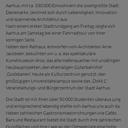
Aarhus, mit ca. 330.000 Einwohnern die zweitgrößte Stadt
Dänemarks, zeichnet sich durch Lebendigkeit, Innovation
und spannende Architektur aus.
Nach einem ersten Stadtrundgang am Freitag zeigte sich
Aarhus am Samstag bei einer Fahrradtour von ihrer
sonnigen Seite.
Neben dem Rathaus, entworfen vom Architekten Arne
Jacobsen, besuchten wir u. a. das spektakuläre
Kunstmuseum Aros, das alte Hafenquartier mit unzähligen
Neubauprojekten, den ehemaligen Güterbahnhof
„Godsbanen“, heute als Kulturzentrum genutzt; den
großzügigen Universitätscampus sowie das „Dokk1“,
Veranstaltungs- und Bürgerzentrum der Stadt Aarhus.
Die Stadt ist mit ihren über 50.000 Studenten überaus jung
und entsprechend lebendig stellte sich Aarhus uns auch da.
Neben zahlreichen Gastronomieeinrichtungen wie Cafés,
Bars und Restaurant bietet die Stadt durch ihre zahlreichen
Grünflächen und ihre Lage an der Ostseeküste eine hohe