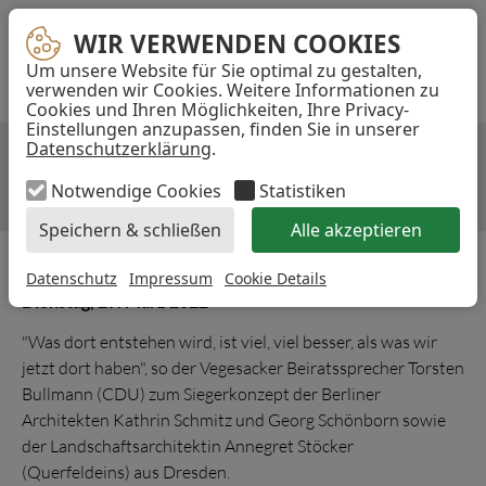
Navigation
E-
TELEFON
INST
WIR VERWENDEN COOKIES
WIR VERWENDEN COOKIES
überspringen
MAIL-
Um unsere Website für Sie optimal zu gestalten,
...
ADRESSE
verwenden wir Cookies. Weitere Informationen zu
Cookies und Ihren Möglichkeiten, Ihre Privacy-
Akzeptieren
Einstellungen anzupassen, finden Sie in unserer
Datenschutzerklärung
.
LOB UND KRITIK FÜR DEN
STEINGUT-PLAN
Notwendige Cookies
Statistiken
Speichern & schließen
Alle akzeptieren
Datenschutz
Impressum
Cookie Details
Dienstag, 29. März 2022
"Was dort entstehen wird, ist viel, viel besser, als was wir
jetzt dort haben", so der Vegesacker Beiratssprecher Torsten
Bullmann (CDU) zum Siegerkonzept der Berliner
Architekten Kathrin Schmitz und Georg Schönborn sowie
der Landschaftsarchitektin Annegret Stöcker
(Querfeldeins) aus Dresden.