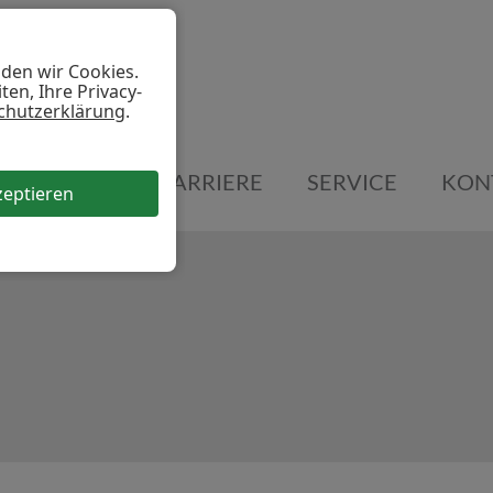
nden wir Cookies.
en, Ihre Privacy-
chutzerklärung
.
E
TEAM
KARRIERE
SERVICE
KON
zeptieren