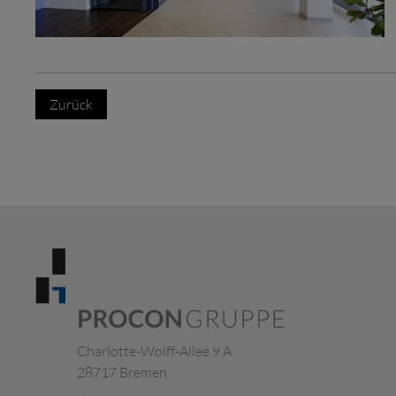
Zurück
Charlotte-Wolff-Allee 9 A
28717 Bremen