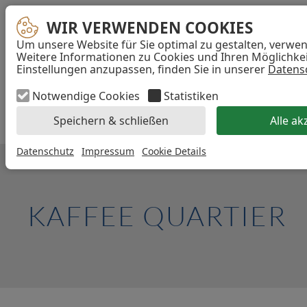
WIR VERWENDEN COOKIES
WIR VERWENDEN COOKIES
Um unsere Website für Sie optimal zu gestalten, verwe
...
Weitere Informationen zu Cookies und Ihren Möglichkeit
Einstellungen anzupassen, finden Sie in unserer
Datens
Akzeptieren
Navigation
Notwendige Cookies
Statistiken
überspringen
DIE GRUPPE
PROJEKTE
PRESS
Speichern & schließen
Alle ak
Datenschutz
Impressum
Cookie Details
KAFFEE QUARTIER