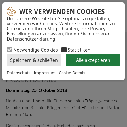
Navigation
E-
TELEFON
INST
WIR VERWENDEN COOKIES
WIR VERWENDEN COOKIES
überspringen
MAIL-
Um unsere Website für Sie optimal zu gestalten,
...
ADRESSE
verwenden wir Cookies. Weitere Informationen zu
Cookies und Ihren Möglichkeiten, Ihre Privacy-
Akzeptieren
Einstellungen anzupassen, finden Sie in unserer
Datenschutzerklärung
.
VACANCES
Notwendige Cookies
Statistiken
Speichern & schließen
Alle akzeptieren
Datenschutz
Impressum
Cookie Details
PROJEKTDETAILS
Donnerstag, 25. Oktober 2018
Neubau einer Immobilie für den sozialen Träger „vacances
Mobiler und Sozialer Pflegedienst GmbH“ im Lesum-Park in
Bremen-Nord.
Das 2-geschossige Gebäude gliedert sich in drei